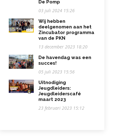
De Pomp
03 juli 2024 15:26
Wij hebben
deelgenomen aan het
Zincubator programma
van de PKN
13 december 2023 18:20
De havendag was een
succes!
05 juli 2023 15:56
Uitnodiging
Jeugdleiders:
Jeugdleiderscafé
maart 2023
23 februari 2023 15:12