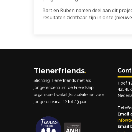
Bart en Ruben namen deel aan dit projec
resultaten zichtbaar zijn in onze (nieu
Tienerfriends
.
Cont
Stichting Tienerfriends met als
Hoef 1
jongerencentrum de Friendship
4254LK,
organiseert wekelijks acitviteiten voor
Nederl
jongeren vanaf 12 tot 23 jaar.
Telefo
Email 
info@
t
Email 