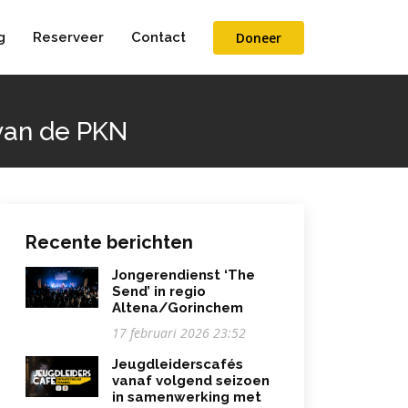
Doneer
g
Reserveer
Contact
van de PKN
Recente berichten
Jongerendienst ‘The
Send’ in regio
Altena/Gorinchem
17 februari 2026 23:52
Jeugdleiderscafés
vanaf volgend seizoen
in samenwerking met