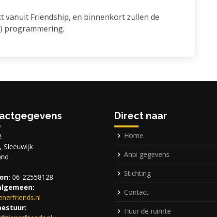
t vanuit Friendship, en binnenkort zullen de
we) programmering.
actgegevens
Direct naar
Home
2
 Sleeuwijk
Anbi gegevens
and
Stichting
on:
06-22558128
algemeen:
Contact
ienerfriends.nl
bestuur:
Huur de ruimte