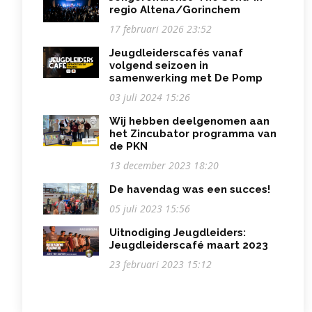
regio Altena/Gorinchem
17 februari 2026 23:52
Jeugdleiderscafés vanaf
volgend seizoen in
samenwerking met De Pomp
03 juli 2024 15:26
Wij hebben deelgenomen aan
het Zincubator programma van
de PKN
13 december 2023 18:20
De havendag was een succes!
05 juli 2023 15:56
Uitnodiging Jeugdleiders:
Jeugdleiderscafé maart 2023
23 februari 2023 15:12