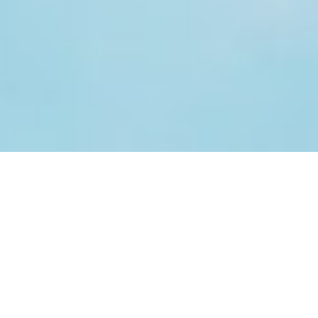
OVER TIENERFRIENDS
Stichting Tienerfriends is een christelijke
jongerenorganisatie in Altena (Noord-Brabant).
Wekelijks organiseren de medewerkers van de stichting
acitviteiten voor jongeren vanaf 12 tot 23 jaar.