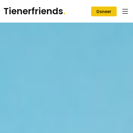
Tienerfriends
.
Doneer