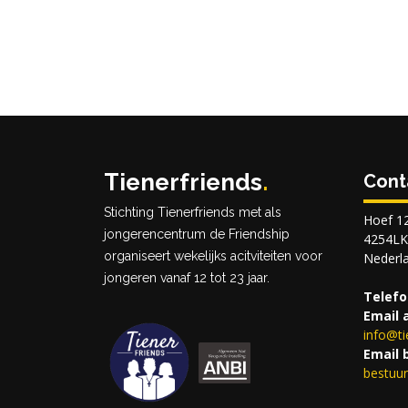
Tienerfriends
.
Cont
Stichting Tienerfriends met als
Hoef 1
jongerencentrum de Friendship
4254LK,
organiseert wekelijks acitviteiten voor
Nederl
jongeren vanaf 12 tot 23 jaar.
Telefo
Email 
info@
t
Email 
bestuu