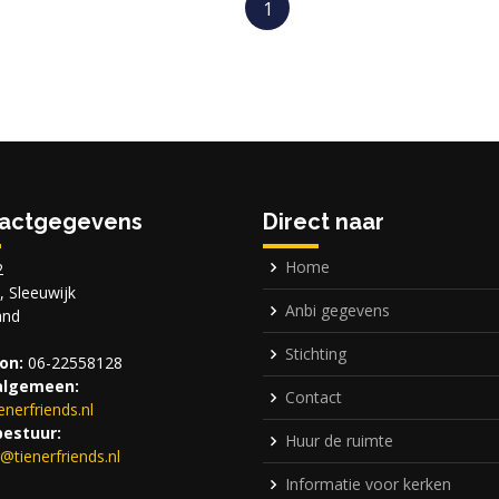
1
actgegevens
Direct naar
Home
2
 Sleeuwijk
Anbi gegevens
and
Stichting
on:
06-22558128
algemeen:
Contact
ienerfriends.nl
bestuur:
Huur de ruimte
r@
tienerfriends.nl
Informatie voor kerken